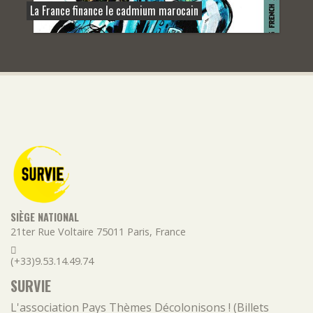
La France finance le cadmium marocain
SIÈGE NATIONAL
21ter Rue Voltaire
75011
Paris
,
France
(+33)9.53.14.49.74
SURVIE
L'association
Pays
Thèmes
Décolonisons ! (Billets