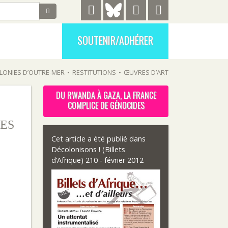
SOUTENIR/ADHÉRER
LONIES D’OUTRE-MER
•
RESTITUTIONS
•
ŒUVRES D’ART
DU RWANDA À GAZA, LA FRANCE
COMPLICE DE GÉNOCIDES
ES
Cet article a été publié dans
Décolonisons ! (Billets
d’Afrique) 210 - février 2012