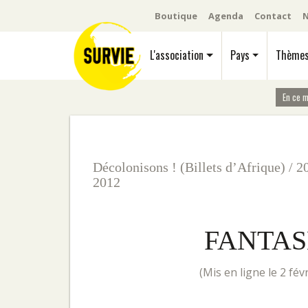
Boutique
Agenda
Contact
N
L'association
Pays
Thème
En ce 
Décolonisons ! (Billets d’Afrique)
/
2
2012
FANTAS
(mis en ligne le 2 fé