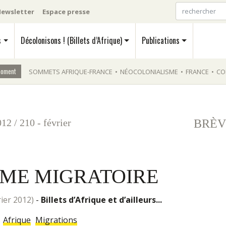
ewsletter
Espace presse
s
Décolonisons ! (Billets d’Afrique)
Publications
moment
SOMMETS AFRIQUE-FRANCE
•
NÉOCOLONIALISME
•
FRANCE
•
CO
012
/
210 - février
BRÈV
ME MIGRATOIRE
vrier 2012)
-
Billets d’Afrique et d’ailleurs...
Afrique
Migrations