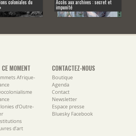
ons coloniales du
Accès aux archives : secret et
»
impunité
N CE MOMENT
CONTACTEZ-NOUS
mmets Afrique-
Boutique
ance
Agenda
ocolonialisme
Contact
ance
Newsletter
lonies d’Outre-
Espace presse
er
Bluesky
Facebook
stitutions
vres d’art