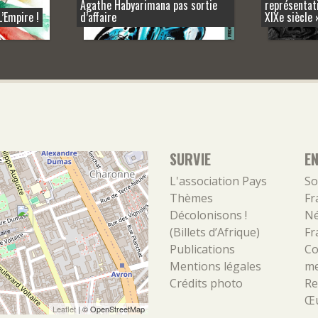
Agathe Habyarimana pas sortie
représentati
L’Empire !
d’affaire
XIXe siècle 
SURVIE
E
L'association
Pays
So
Thèmes
Fr
Décolonisons !
Né
(Billets d’Afrique)
Fr
Publications
Co
Mentions légales
m
Crédits photo
Re
Œu
Leaflet
| ©
OpenStreetMap