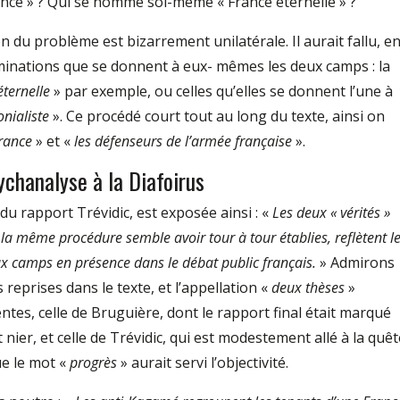
ance » ? Qui se nomme soi-même « France éternelle » ?
n du problème est bizarrement unilatérale. Il aurait fallu, e
minations que se donnent à eux- mêmes les deux camps : la
éternelle
» par exemple, ou celles qu’elles se donnent l’une à
onialiste
». Ce procédé court tout au long du texte, ainsi on
France
» et «
les défenseurs de l’armée française
».
ychanalyse à la Diafoirus
du rapport Trévidic, est exposée ainsi : «
Les deux «
vérités
»
la même procédure semble avoir tour à tour établies, reflètent l
ux camps en présence dans le débat public français.
» Admirons
s reprises dans le texte, et l’appellation «
deux thèses
»
tes, celle de Bruguière, dont le rapport final était marqué
nier, et celle de Trévidic, qui est modestement allé à la quêt
ue le mot «
progrès
» aurait servi l’objectivité.