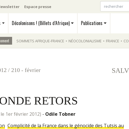
ewsletter
Espace presse
s
Décolonisons ! (Billets d’Afrique)
Publications
moment
SOMMETS AFRIQUE-FRANCE
•
NÉOCOLONIALISME
•
FRANCE
•
CO
012
/
210 - février
SALV
ONDE RETORS
e le 1er février 2012)
-
Odile Tobner
on
Complicité de la France dans le génocide des Tutsis au