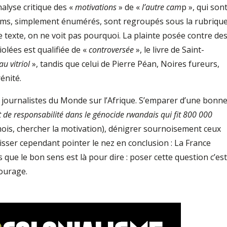
nalyse critique des «
motivations
» de «
l’autre cam
p », qui son
oms, simplement énumérés, sont regroupés sous la rubriqu
e texte, on ne voit pas pourquoi. La plainte posée contre de
olées est qualifiée de «
controversée
», le livre de Saint-
u vitriol
», tandis que celui de Pierre Péan, Noires fureurs,
énité.
s journalistes du Monde sur l’Afrique. S’emparer d’une bonn
t de responsabilité dans le génocide rwandais qui fit 800 000
ois, chercher la mo­ti­vation), dénigrer sournoisement ceux
laisser cependant pointer le nez en conclusion : La France
s que le bon sens est là pour dire : poser cette question c’est
courage.