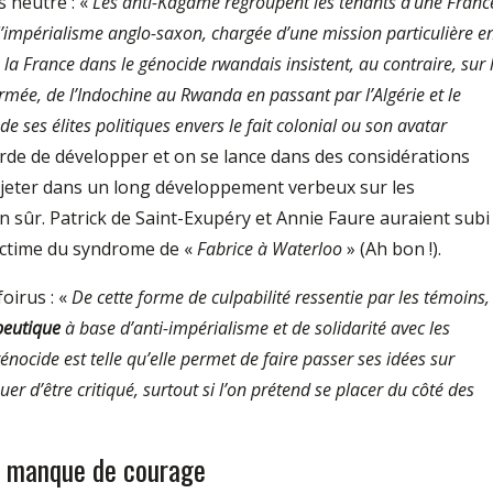
s neutre : «
Les anti-Kagamé regroupent les tenants d’une Franc
r l’impérialisme anglo-saxon, chargée d’une mission particulière e
 la France dans le génocide rwandais insistent, au contraire, sur 
armée, de l’Indochine au Rwanda en passant par l’Algérie et le
ses élites politiques envers le fait colonial ou son avatar
arde de développer et on se lance dans des considérations
e jeter dans un long développement verbeux sur les
en sûr. Patrick de Saint-Exupéry et Annie Faure auraient subi
ictime du syndrome de «
Fabrice à Waterloo
» (Ah bon !).
oirus : «
De cette forme de culpabilité ressentie par les témoins,
peutique
à base d’anti-impérialisme et de solidarité avec les
génocide est telle qu’elle permet de faire passer ses idées sur
quer d’être critiqué, surtout si l’on prétend se placer du côté des
 manque de courage