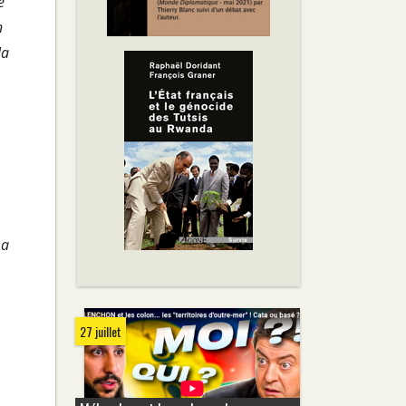
e
n
la
 a
27 juillet