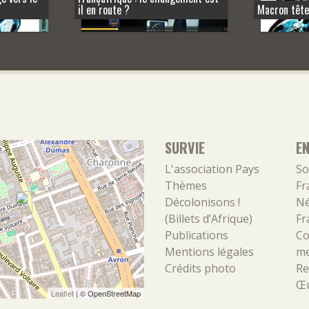
il en route ?
Macron tête
SURVIE
E
L'association
Pays
So
Thèmes
Fr
Décolonisons !
Né
(Billets d’Afrique)
Fr
Publications
Co
Mentions légales
m
Crédits photo
Re
Œu
Leaflet
| ©
OpenStreetMap