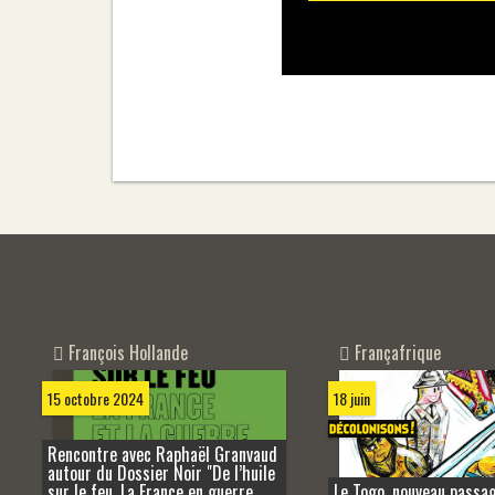
François Hollande
Françafrique
15 octobre 2024
18 juin
Rencontre avec Raphaël Granvaud
autour du Dossier Noir "De l’huile
sur le feu. La France en guerre
Le Togo, nouveau passag