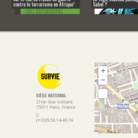
contre le terrorisme en Afrique"
Sahel ?
+
−
SIÈGE NATIONAL
21ter Rue Voltaire
75011
Paris
,
France
(+33)9.53.14.49.74