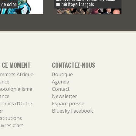
 de colon
un héritage français
N CE MOMENT
CONTACTEZ-NOUS
mmets Afrique-
Boutique
ance
Agenda
ocolonialisme
Contact
ance
Newsletter
lonies d’Outre-
Espace presse
er
Bluesky
Facebook
stitutions
vres d’art