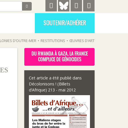
SOUTENIR/ADHÉRER
LONIES D’OUTRE-MER
•
RESTITUTIONS
•
ŒUVRES D’ART
DU RWANDA À GAZA, LA FRANCE
COMPLICE DE GÉNOCIDES
ES
Cet article a été publié dans
Décolonisons ! (Billets
d’Afrique) 213 - mai 2012