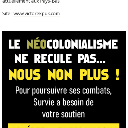
actuellement aux Pays-Bas.
Site :
www.victorekpuk.com