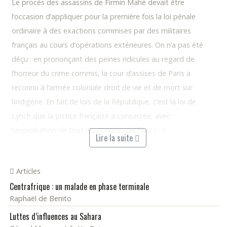
Le procès des assassins de Firmin Mahé devait être
l’occasion d’appliquer pour la première fois la loi pénale
ordinaire à des exactions commises par des militaires
français au cours d’opérations extérieures. On n’a pas été
déçu : en prononçant des peines ridicules au regard de
l’horreur du crime commis, la cour d’assises de Paris a
reconnu à l’armée coloniale droit de vie et de mort sur
l’indigène. En fait de lois de la République, c’est la loi de
Lynch que la justice française a consacrée, avec
l’approbation de tous les canards qui font (…)
Lire la suite
Articles
Centrafrique : un malade en phase terminale
Raphaël de Benito
Luttes d’influences au Sahara