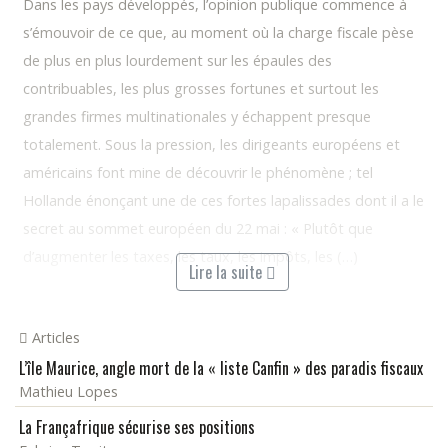
Dans les pays développés, l’opinion publique commence à
s’émouvoir de ce que, au moment où la charge fiscale pèse
de plus en plus lourdement sur les épaules des
contribuables, les plus grosses fortunes et surtout les
grandes firmes multinationales y échappent presque
totalement. Sous la pression, les dirigeants européens et
américains font mine de découvrir le phénomène ; tel
Hollande énonçant une de ces fortes lapalissades dont il a le
secret au sommet européen du 22 mai : « Plutôt que
d’augmenter les taxes, les taux, les impôts, les (…)
Lire la suite
Articles
L’île Maurice, angle mort de la « liste Canfin » des paradis fiscaux
Mathieu Lopes
La Françafrique sécurise ses positions