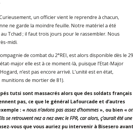
?
Curieusement, un officier vient le reprendre à chacun,
nne ne garde la moindre feuille. Notre matériel a été
t au Tchad ; il faut trois jours pour le rassembler. Nous
rès-midi.
compagnie de combat du 2°REI, est alors disponible dès le 2
 état-major elle est à ce moment-là, puisque l’Etat-Major
Hogard, n’est pas encore arrivé. L’unité est en état,
 munitions de mortier de 81).
capés tutsi sont massacrés alors que des soldats français
viennent pas, ce que le général Lafourcade et d’autres
 exemple : «
nous n’avions pas assez d’hommes
», ou bien «
o
ls se retrouvent nez a nez avec le FPR, car alors, ç’aurait été une
nsez-vous que vous auriez pu intervenir à Bisesero avan