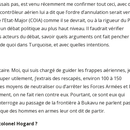
issais pas, est venu récemment me confirmer tout ceci, avec 
contrôleur aérien lui a dit que l’ordre d’annulation serait ve
e l’Etat-Major (COIA) comme il se devrait, ou à la rigueur du 
 un débat politique au plus haut niveau. Il faudrait vérifier
es acteurs du débat, savoir quels arguments ont fait pencher
é de quoi dans Turquoise, et avec quelles intentions.
ire. Moi, qui suis chargé de guider les frappes aériennes, j
uper utilement, j’extrais des rescapés, environ 100 à 150
it les moyens de neutraliser ou d’arrêter les Forces Armées et 
ent, on ne fait rien contre eux. Pourtant, ce sont eux qui
’interroge au passage de la frontière à Bukavu ne parlent pa
n que des hommes en armes leur ont dit de partir.
colonel Hogard ?