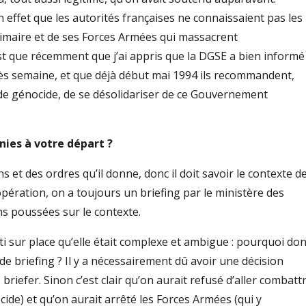
n effet que les autorités françaises ne connaissaient pas les
imaire et de ses Forces Armées qui massacrent
est que récemment que j’ai appris que la DGSE a bien informé
s semaine, et que déjà début mai 1994 ils recommandent,
 de génocide, de se désolidariser de ce Gouvernement
nies à votre départ ?
s et des ordres qu’il donne, donc il doit savoir le contexte d
ération, on a toujours un briefing par le ministère des
ns poussées sur le contexte.
i sur place qu’elle était complexe et ambigue : pourquoi do
 de briefing ? Il y a nécessairement dû avoir une décision
briefer. Sinon c’est clair qu’on aurait refusé d’aller combatt
ocide) et qu’on aurait arrêté les Forces Armées (qui y