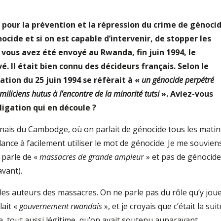
e pour la prévention et la répression du crime de génoci
ocide et si on est capable d’intervenir, de stopper les
 vous avez été envoyé au Rwanda, fin juin 1994, le
. Il était bien connu des décideurs français. Selon le
tion du 25 juin 1994 se réfèrait à «
un génocide perpétré
iliciens hutus à l’encontre de la minorité tutsi
». Aviez-vous
ligation qui en découle ?
enais du Cambodge, où on parlait de génocide tous les matin
ance à facilement utiliser le mot de génocide. Je me souvien
 parle de «
massacres de grande ampleu
r » et pas de génocide
avant).
r les auteurs des massacres. On ne parle pas du rôle qu’y jou
lait «
gouvernement rwandais
», et je croyais que c’était la suit
tout aussi légitime, qu’on avait soutenu auparavant.