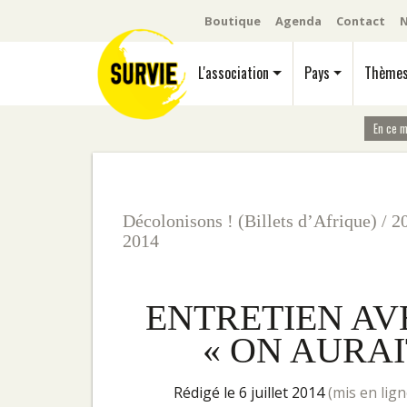
Boutique
Agenda
Contact
N
L'association
Pays
Thème
En ce 
Décolonisons ! (Billets d’Afrique)
/
2
2014
ENTRETIEN AV
« ON AURAI
rédigé le 6 juillet 2014
(mis en lign