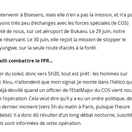
ervenir à Bisesero, mais elle n’en a pas la mission, et n’a p
vons très peu d’échanges avec les forces spéciales (le COS)
ôté de nous, sur cet aéroport de Bukavu. Le 29 juin, notre
 réservant. Le 30 juin, elle reçoit la mission de stopper le
Nyungwe, sur la seule route d’accès à la forêt.
lli combattre le FPR...
ever du soleil, donc vers 5h30, tout est prêt : les hommes sur
ac Kivu, n’attendent que mon signal. Je monte dans l’hélico qu
 déjà décollé quand un officier de l’EtatMajor du COS vient no
 l’opération. Cela veut dire qu’il y a eu un ordre politique, de
u dernier moment (vers 5h du matin à Paris, puisque l’heure
ise). Il a donc dû résulter d’un long débat nocturne, suscit
is sont informées de cette opération.