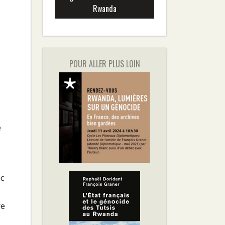
Rwanda
POUR ALLER PLUS LOIN
e
nc
re