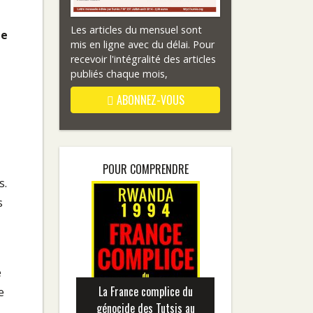
Les articles du mensuel sont
de
mis en ligne avec du délai. Pour
recevoir l'intégralité des articles
publiés chaque mois,
ABONNEZ-VOUS
POUR COMPRENDRE
s.
s
e
La France complice du
e
génocide des Tutsis au