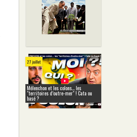
e
27 juillet
Mélenchon et les colons... les
"territoires d’outre-mer" ! Cata ou
basé ?