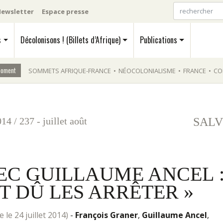
ewsletter
Espace presse
s
Décolonisons ! (Billets d’Afrique)
Publications
moment
SOMMETS AFRIQUE-FRANCE
•
NÉOCOLONIALISME
•
FRANCE
•
CO
014
/
237 - juillet août
SALV
EC GUILLAUME ANCEL 
T DÛ LES ARRÊTER »
e le 24 juillet 2014)
-
François Graner
,
Guillaume Ancel
,