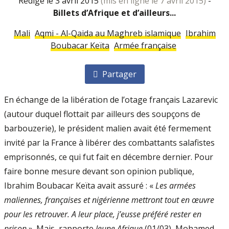
rédigé le 3 avril 2015
(mis en ligne le 7 avril 2015)
-
Billets d’Afrique et d’ailleurs...
Mali
Aqmi - Al-Qaida au Maghreb islamique
Ibrahim
Boubacar Keïta
Armée française
Partager
En échange de la libération de l’otage français Lazarevic
(autour duquel flottait par ailleurs des soupçons de
barbouzerie), le président malien avait été fermement
invité par la France à libérer des combattants salafistes
emprisonnés, ce qui fut fait en décembre dernier. Pour
faire bonne mesure devant son opinion publique,
Ibrahim Boubacar Keïta avait assuré : «
Les armées
maliennes, françaises et nigérienne mettront tout en œuvre
pour les retrouver. A leur place, j’eusse préféré rester en
prison
». Mais, rapporte
Jeune Afrique
(01/03)
, Mohamed