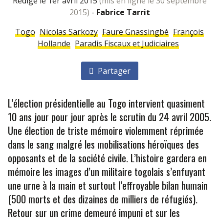
rédigé le 1er avril 2015
(mis en ligne le 30 septembre
2015)
-
Fabrice Tarrit
Togo
Nicolas Sarkozy
Faure Gnassingbé
François
Hollande
Paradis Fiscaux et Judiciaires
Partager
L’élection présidentielle au Togo intervient quasiment
10 ans jour pour jour après le scrutin du 24 avril 2005.
Une élection de triste mémoire violemment réprimée
dans le sang malgré les mobilisations héroïques des
opposants et de la société civile. L’histoire gardera en
mémoire les images d’un militaire togolais s’enfuyant
une urne à la main et surtout l’effroyable bilan humain
(500 morts et des dizaines de milliers de réfugiés).
Retour sur un crime demeuré impuni et sur les