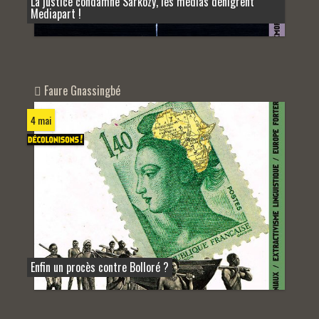
La justice condamne Sarkozy, les médias dénigrent
Mediapart !
Faure Gnassingbé
4 mai
Enfin un procès contre Bolloré ?