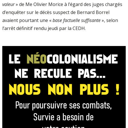
valeur
» de Me Olivier Morice à l’égard des juges chargés
d’enquêter sur le décès suspect de Bernard Borrel
avaient pourtant une «
base factuelle suffisante
», selon
l’arrêt définitif rendu jeudi par la CEDH.