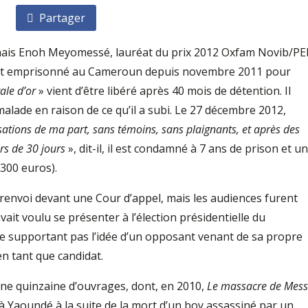
Partager
nais Enoh Meyomessé, lauréat du prix 2012 Oxfam Novib/P
ment emprisonné au Cameroun depuis novembre 2011 pour
ale d’or
» vient d’être libéré après 40 mois de détention. Il
alade en raison de ce qu’il a subi. Le 27 décembre 2012,
ations de ma part, sans témoins, sans plaignants, et après des
rs de 30 jours
», dit-­il, il est condamné à 7 ans de prison et u
300 euros).
 renvoi devant une Cour d’appel, mais les audiences furent
avait voulu se présenter à l’élection présidentielle du
ne supportant pas l’idée d’un opposant venant de sa propre
 en tant que candidat.
e quinzaine d’ouvrages, dont, en 2010,
Le massacre de Mes
à Yaoundé à la suite de la mort d’un boy assassiné par un