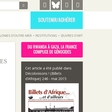
SOUTENIR/ADHÉRER
LONIES D’OUTRE-MER
•
RESTITUTIONS
•
ŒUVRES D’ART
DU RWANDA À GAZA, LA FRANCE
COMPLICE DE GÉNOCIDES
ES
Cet article a été publié dans
Décolonisons ! (Billets
d’Afrique) 246 - mai 2015