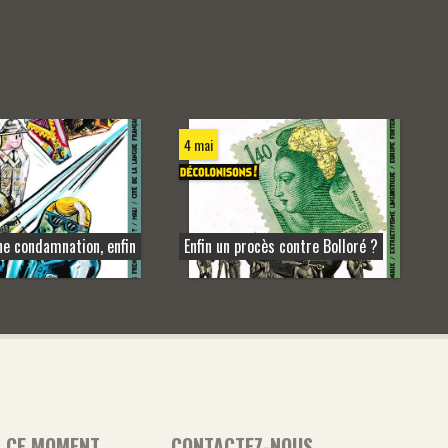
4 mai
ne condamnation, enfin
Enfin un procès contre Bolloré ?
N CE MOMENT
CONTACTEZ-NOUS