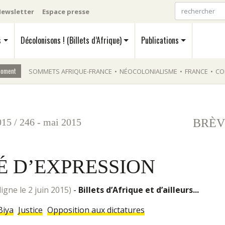
ewsletter
Espace presse
s
Décolonisons ! (Billets d’Afrique)
Publications
moment
SOMMETS AFRIQUE-FRANCE
•
NÉOCOLONIALISME
•
FRANCE
•
CO
015
/
246 - mai 2015
BRÈV
É D’EXPRESSION
ligne le 2 juin 2015)
-
Billets d’Afrique et d’ailleurs...
Biya
Justice
Opposition aux dictatures