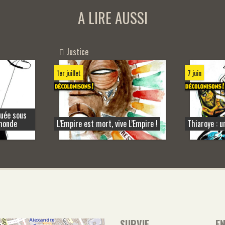
A LIRE AUSSI
Justice
1er juillet
7 juin
quée sous
 monde
L’Empire est mort, vive L’Empire !
Thiaroye : u
SURVIE
E