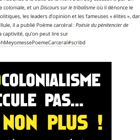
e coloniale, et un
Discours sur le tribalisme
où il dénonce le
itiques, les leaders d’opinion et les fameuses « élites », da
lule, il a publié Poème carcéral :
Poésie du pénitencier de
captivité, qu’on peut lire sur
noh­Meyomesse­Poeme­Carceral#scribd