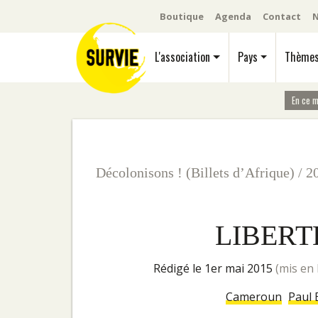
Boutique
Agenda
Contact
N
L'association
Pays
Thème
En ce 
Décolonisons ! (Billets d’Afrique)
/
2
LIBERT
rédigé le 1er mai 2015
(mis en 
Cameroun
Paul 