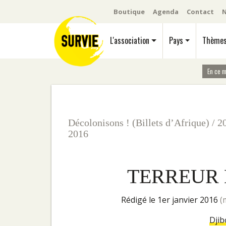
Boutique
Agenda
Contact
N
L'association
Pays
Thème
En ce 
Décolonisons ! (Billets d’Afrique)
/
2
2016
TERREUR 
rédigé le 1er janvier 2016
(
Djib