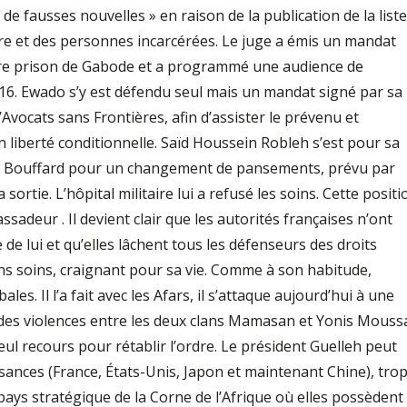
de fausses nouvelles » en raison de la publication de la liste
e et des personnes incarcérées. Le juge a émis un mandat
istre prison de Gabode et a programmé une audience de
16. Ewado s’y est défendu seul mais un mandat signé par sa
vocats sans Frontières, afin d’assister le prévenu et
iberté conditionnelle. Saïd Houssein Robleh s’est pour sa
tal Bouffard pour un changement de pansements, prévu par
 sortie. L’hôpital militaire lui a refusé les soins. Cette positi
ssadeur . Il devient clair que les autorités françaises n’ont
 de lui et qu’elles lâchent tous les défenseurs des droits
ans soins, craignant pour sa vie. Comme à son habitude,
les. Il l’a fait avec les Afars, il s’attaque aujourd’hui à une
er des violences entre les deux clans Mamasan et Yonis Mouss
ul recours pour rétablir l’ordre. Le président Guelleh peut
sances (France, États-Unis, Japon et maintenant Chine), tro
t pays stratégique de la Corne de l’Afrique où elles possèdent