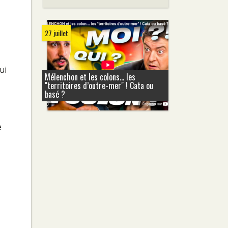
27 juillet
ui
Mélenchon et les colons... les
"territoires d’outre-mer" ! Cata ou
basé ?
e