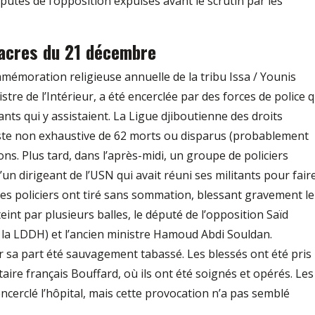
utés de l’opposition expulsés avant le scrutin par les
cres du 21 décembre
émoration religieuse annuelle de la tribu Issa / Younis
stre de l’Intérieur, a été encerclée par des forces de police q
ts qui y assistaient. La Ligue djiboutienne des droits
ste non exhaustive de 62 morts ou disparus (probablement
ons. Plus tard, dans l’après-midi, un groupe de policiers
’un dirigeant de l’USN qui avait réuni ses militants pour fair
Les policiers ont tiré sans sommation, blessant gravement le
int par plusieurs balles, le député de l’opposition Saïd
 la LDDH) et l’ancien ministre Hamoud Abdi Souldan.
a part été sauvagement tabassé. Les blessés ont été pris
taire français Bouffard, où ils ont été soignés et opérés. Les
ncerclé l’hôpital, mais cette provocation n’a pas semblé