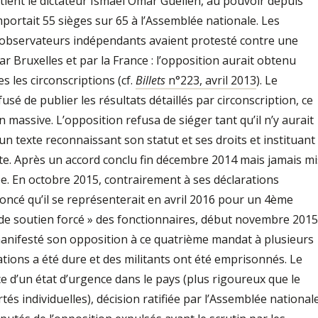
utient le dictateur Ismaël Omar Guelleh, au pouvoir depuis
portait 55 sièges sur 65 à l’Assemblée nationale. Les
observateurs indépendants avaient protesté contre une
ar Bruxelles et par la France : l’opposition aurait obtenu
s les circonscriptions (cf.
Billets
n°223, avril 2013
). Le
é de publier les résultats détaillés par circonscription, ce
 massive. L’opposition refusa de siéger tant qu’il n’y aurait
n texte reconnaissant son statut et ses droits et instituant
e. Après un accord conclu fin décembre 2014 mais jamais mi
ée. En octobre 2015, contrairement à ses déclarations
oncé qu’il se représenterait en avril 2016 pour un 4ème
 de soutien forcé » des fonctionnaires, début novembre 2015
manifesté son opposition à ce quatrième mandat à plusieurs
ations a été dure et des militants ont été emprisonnés. Le
 d’un état d’urgence dans le pays (plus rigoureux que le
rtés individuelles), décision ratifiée par l’Assemblée national