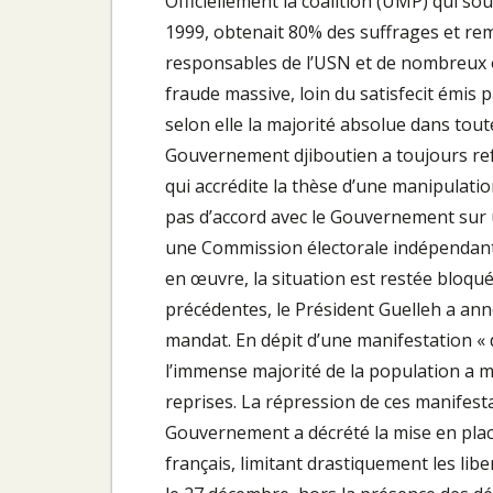
Officiellement la coalition (UMP) qui so
1999, obtenait 80% des suffrages et rem
responsables de l’USN et de nombreux 
fraude massive, loin du satisfecit émis p
selon elle la majorité absolue dans toute
Gouvernement djiboutien a toujours refus
qui accrédite la thèse d’une manipulation
pas d’accord avec le Gouvernement sur u
une Commission électorale indépendant
en œuvre, la situation est restée bloqu
précédentes, le Président Guelleh a ann
mandat. En dépit d’une manifestation «
l’immense majorité de la population a 
reprises. La répression de ces manifest
Gouvernement a décrété la mise en place
français, limitant drastiquement les libe