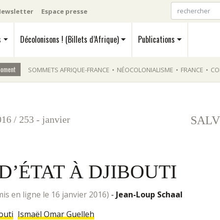
ewsletter
Espace presse
s
Décolonisons ! (Billets d’Afrique)
Publications
moment
SOMMETS AFRIQUE-FRANCE
•
NÉOCOLONIALISME
•
FRANCE
•
CO
016
/
253 - janvier
SALV
D’ÉTAT À DJIBOUTI
mis en ligne le 16 janvier 2016)
-
Jean-Loup Schaal
outi
Ismaël Omar Guelleh