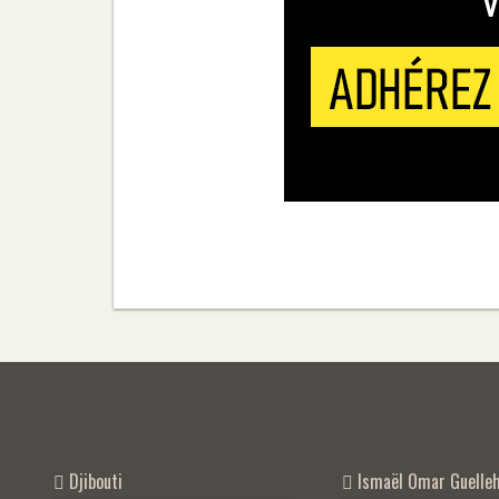
Djibouti
Ismaël Omar Guelle