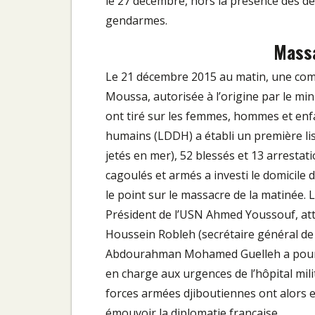
le 27 décembre, hors la présence des dép
gendarmes.
Massa
Le 21 décembre 2015 au matin, une comm
Moussa, autorisée à l’origine par le mini
ont tiré sur les femmes, hommes et enfan
humains (LDDH) a établi un première li
jetés en mer), 52 blessés et 13 arrestati
cagoulés et armés a investi le domicile d
le point sur le massacre de la matinée. 
Président de l’USN Ahmed Youssouf, atte
Houssein Robleh (secrétaire général de
Abdourahman Mohamed Guelleh a pour s
en charge aux urgences de l’hôpital mili
forces armées djiboutiennes ont alors e
émouvoir la diplomatie française.