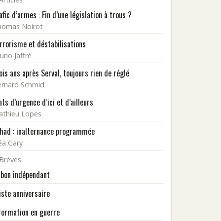
afic d’armes : Fin d’une législation à trous ?
homas Noirot
rrorisme et déstabilisations
uno Jaffré
ois ans après Serval, toujours rien de réglé
rnard Schmid
ats d’urgence d’ici et d’ailleurs
athieu Lopes
had : inalternance programmée
éa Gary
Brèves
bon indépendant
iste anniversaire
formation en guerre