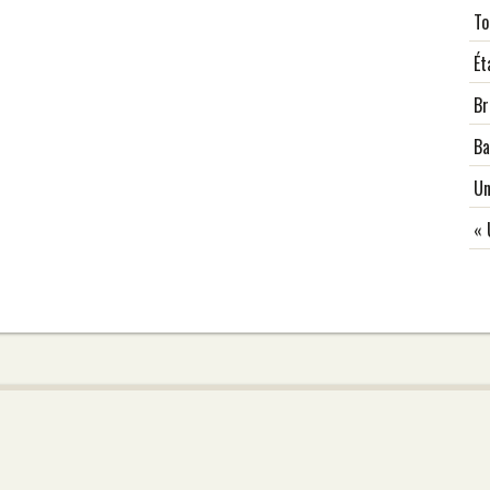
To
Ét
Br
Ba
Un
« 