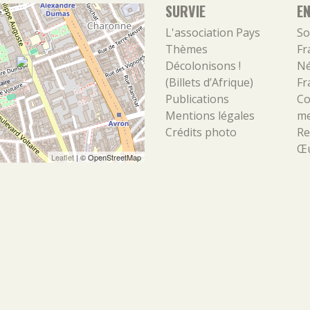
SURVIE
E
L'association
Pays
So
Thèmes
Fr
Décolonisons !
Né
(Billets d’Afrique)
Fr
Publications
Co
Mentions légales
m
Crédits photo
Re
Œu
Leaflet
| ©
OpenStreetMap