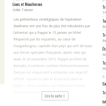
Lions et Moucherons
Tr
Odile Tobner
T
Les prétentions stratégiques de l’opération
Te
Barkhane ont une fois de plus été ridiculisées par
Br
l’attentat qui a frappé le 15 janvier un hôtel
Tr
fréquenté par les expatriés, au cœur de
Be
Ouagadougou, capitale d’un pays qui sert de base
Ét
aux forces spéciales françaises. Après celui qui
M
avait, le 20 novembre 2015, frappé un hôtel de
Tc
Bamako, il confirme combien l’interventionnisme
El
français est impuissant à atteindre son objectif
affiché : assurer la paix et la sécurité dans la
Ga
région – on se souvient que l’opération Serval
avait été lancée en (…)
Tr
Lire la suite
In