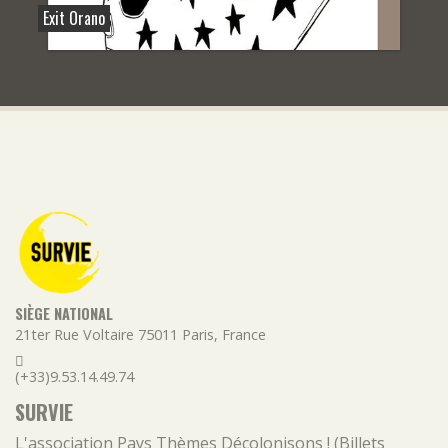
Exit Orano
SIÈGE NATIONAL
21ter Rue Voltaire
75011
Paris
,
France
(+33)9.53.14.49.74
SURVIE
L'association
Pays
Thèmes
Décolonisons ! (Billets