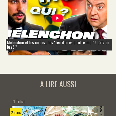
Mélenchon et les colons... les "territoires d’outre-mer" ! Cata ou
basé ?
A LIRE AUSSI
Tchad
2 mars