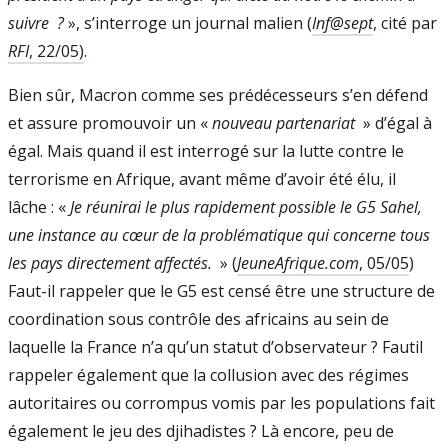
suivre ?
», s’interroge un journal malien (
Inf@sept
, cité par
RFI
, 22/05)
.
Bien sûr, Macron comme ses prédéces­seurs s’en défend
et assure promouvoir un «
nouveau partenariat
» d’égal à
égal. Mais quand il est interrogé sur la lutte contre le
terrorisme en Afrique, avant même d’avoir été élu, il
lâche : «
Je réunirai le plus rapi­dement possible le G5 Sahel,
une instance au cœur de la problématique qui concerne tous
les pays directement affectés.
» (
JeuneAfrique.com
, 05/05
)
Faut­-il rappeler que le G5 est censé être une structure de
coor­dination sous contrôle des africains au sein de
laquelle la France n’a qu’un statut d’ob­servateur ? Faut­il
rappeler également que la collusion avec des régimes
autoritaires ou corrompus vomis par les populations fait
également le jeu des djihadistes ? Là encore, peu de