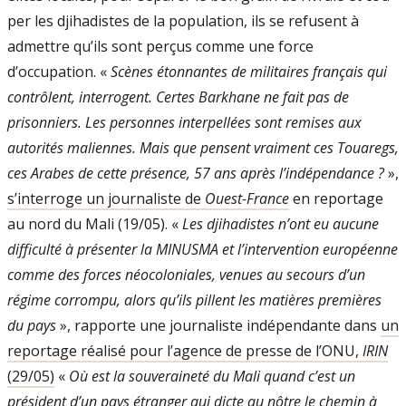
per les djihadistes de la population, ils se re­fusent à
admettre qu’ils sont perçus comme une force
d’occupation. «
Scènes étonnantes de militaires français qui
contrôlent, inter­rogent. Certes Barkhane ne fait pas de
prisonniers. Les personnes interpellées sont remises aux
autorités maliennes. Mais que pensent vraiment ces Touaregs,
ces Arabes de cette présence, 57 ans après l’indépen­dance ?
»,
s’interroge un journaliste de
Ouest-­France
en reportage
au nord du Mali (19/05). «
Les djihadistes n’ont eu aucune
difficulté à présenter la MINUSMA et l’inter­vention européenne
comme des forces néo­coloniales, venues au secours d’un
régime corrompu, alors qu’ils pillent les matières premières
du pays
», rapporte une journa­liste indépendante dans
un
reportage réalisé pour l’agence de presse de l’ONU,
IRIN
(29/05)
«
Où est la souveraineté du Mali quand c’est un
président d’un pays étran­ger qui dicte au nôtre le chemin à