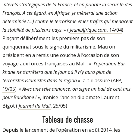
intérêts stratégiques de la France, et en priorité la sécurité des
Fran­çais. A cet égard, en Afrique, je mènerai une action
déterminée (...) contre le terro­risme et les trafics qui menacent
la stabilité de plusieurs pays
. » (
JeuneAfrique.com
, 14/04
)
Plaçant délibérément les premiers pas de son
quinquennat sous le signe du mi­litarisme, Macron
président en a remis une couche à l’occasion de son
voyage aux forces françaises au Mali : «
l’opération Bar­
khane ne s’arrêtera que le jour où il n’y aura plus de
terroristes islamistes dans la région
», a­-t­-il assuré (
AFP,
19/05
). «
Avec une telle annonce, on signe un bail de cent ans
pour Barkhane !
», ironise l’ancien di­plomate Laurent
Bigot (
Journal du Mali
, 25/05)
Tableau de chasse
Depuis le lancement de l’opération en août 2014, les