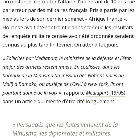
circonstance, d’étouffer l’affaire d’un enfant de 10 ans tué
par erreur par des militaires français. Pris à partie par les
mé­dias lors de son dernier sommet « Afrique­ France »,
Hollande avait été contraint d’an­noncer que les résultats
de l’enquête militaire censée avoir été ordonnée seraient
connus au plus tard fin février. On attend toujours.
«
Sollicités par Mediapart, le mi­nistère de la défense et l’état­-
major des armées restent muets. En coulisses, dans les
bureaux de la Minusma (la mission des Nations unies au
Mali) à Bamako, ou ausiège de l’ONU à New York, ils ont
pourtant donné de la voix
», rapporte
Mediapart
(19/05)
dans un article qui mérite d’être cité longuement :
«
Persuadés que les fuites venaient de la
Minusma, les diplo­mates et militaires