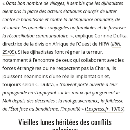
«
Dans bon nombre de villages, il semble que les djihadistes
aient pris la place des acteurs étatiques chargés de lutter
contre le bandi­tisme et contre la délinquance ordinaire, de
résoudre les querelles conjugales ou fa­miliales et de favoriser
la réconciliation communautaire
», explique Corinne Dufka,
directrice de la division Afrique de l’Ouest de HRW (
IRIN
,
29/05
). Si les djihadistes font régner la terreur,
notamment à l’encontre de ceux qui collaborent avec les
forces étrangères ou ne respectent pas la Charia, ils
jouissent néanmoins d’une réelle implanta­tion et,
toujours selon C. Dukfa, «
trouvent porte ouverte à leur
propagande en s’ap­puyant sur les maux qui gangrènent le
Mali depuis des décennies : la mal­-gouver­nance, la faiblesse
de l’État face au bandi­tisme, l’impunité
» (
Lexpress.fr
, 19/05
).
Vieilles lunes héritées des conflits
coloniaux