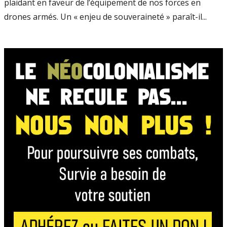
plaidant en faveur de l’équipement de nos forces en
drones armés. Un « enjeu de souveraineté » paraît­-il...