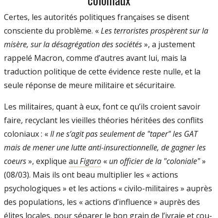
Certes, les autorités politiques françaises se disent
consciente du problème. «
Les ter­roristes prospèrent sur la
misère, sur la désagrégation des sociétés
», a justement
rappelé Macron, comme d’autres avant lui, mais la
traduction politique de cette évi­dence reste nulle, et la
seule réponse de­ meure militaire et sécuritaire.
Les militaires, quant à eux, font ce qu’ils croient savoir
faire, recyclant les vieilles théories héritées des conflits
coloniaux : «
Il ne s’agit pas seulement de "taper" les GAT
mais de mener une lutte anti­-insurection­nelle, de gagner les
coeurs
», explique
au
Fi­garo
«
un officier de la "coloniale"
»
(08/03). Mais ils ont beau multiplier les « ac­tions
psychologiques » et les actions « civilo­-militaires » auprès
des populations, les « ac­tions d’influence » auprès des
élites locales, pour séparer le bon grain de l’ivraie et cou­