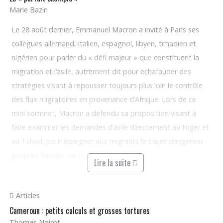
Marie Bazin
Le 28 août dernier, Emmanuel Macron a invité à Paris ses
collègues allemand, italien, espagnol, libyen, tchadien et
nigérien pour parler du « défi majeur » que constituent la
migration et l’asile, autrement dit pour échafauder des
stratégies visant à repousser toujours plus loin le contrôle
des flux migratoires en provenance d’Afrique. Lors de ce
mini­ sommet, Macron a défendu sa proposition visant à
faire examiner les demandes d’asile directement au Niger et
au Tchad, pour épargner aux migrants le trajet dangereux
jusqu’en Europe, ou (…)
Lire la suite
Articles
Cameroun : petits calculs et grosses tortures
Thomas Noirot