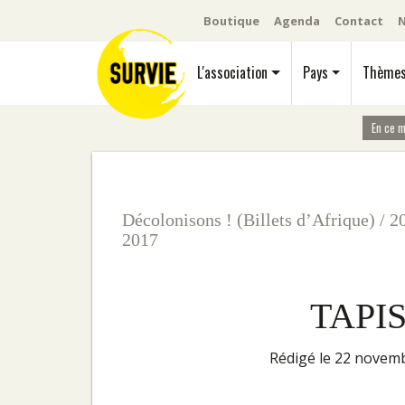
Boutique
Agenda
Contact
N
L'association
Pays
Thème
En ce 
Décolonisons ! (Billets d’Afrique)
/
2
2017
TAPI
rédigé le 22 nove