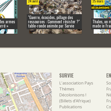
25 mars
24 avril
"Guerre, écocides, pillage des
 des armes
ressources : Comment résister ?"
Thales, un 
arré »
table-ronde animée par Survie
made in Fra
SURVIE
E
L'association
Pays
So
Thèmes
Fr
Décolonisons !
Né
(Billets d’Afrique)
Fr
Publications
Co