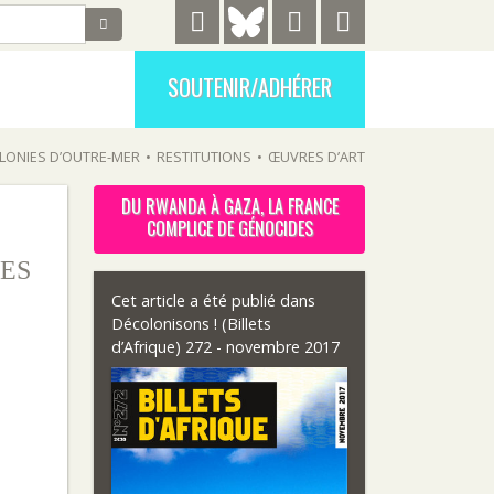
SOUTENIR/ADHÉRER
LONIES D’OUTRE-MER
•
RESTITUTIONS
•
ŒUVRES D’ART
DU RWANDA À GAZA, LA FRANCE
COMPLICE DE GÉNOCIDES
ES
Cet article a été publié dans
Décolonisons ! (Billets
d’Afrique) 272 - novembre 2017