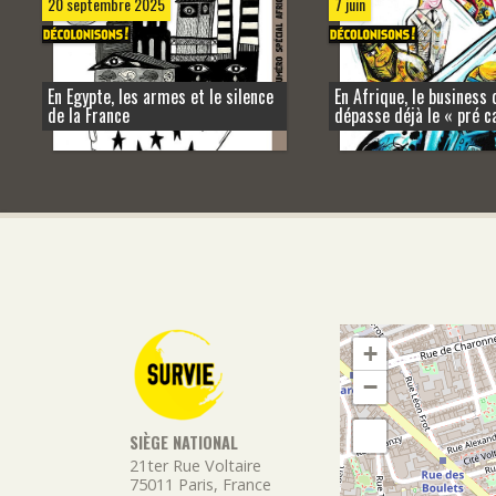
20 septembre 2025
7 juin
En Egypte, les armes et le silence
En Afrique, le business
de la France
dépasse déjà le « pré c
+
−
SIÈGE NATIONAL
21ter Rue Voltaire
75011
Paris
,
France