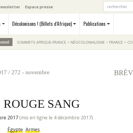
ewsletter
Espace presse
s
Décolonisons ! (Billets d’Afrique)
Publications
moment
SOMMETS AFRIQUE-FRANCE
•
NÉOCOLONIALISME
•
FRANCE
•
CO
017
/
272 - novembre
BRÈV
S ROUGE SANG
mbre 2017
(mis en ligne le 4 décembre 2017)
Égypte
Armes