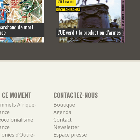
26 février
marchand de mort
nce
L’UE verdit la production d’armes
N CE MOMENT
CONTACTEZ-NOUS
mmets Afrique-
Boutique
ance
Agenda
ocolonialisme
Contact
ance
Newsletter
lonies d’Outre-
Espace presse