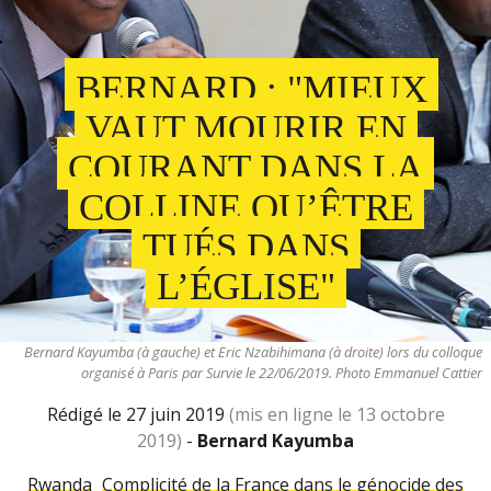
BERNARD : "MIEUX
VAUT MOURIR EN
COURANT DANS LA
COLLINE QU’ÊTRE
TUÉS DANS
L’ÉGLISE"
Bernard Kayumba (à gauche) et Eric Nzabihimana (à droite) lors du colloque
organisé à Paris par Survie le 22/06/2019. Photo Emmanuel Cattier
rédigé le 27 juin 2019
(mis en ligne le 13 octobre
2019)
-
Bernard Kayumba
Rwanda
Complicité de la France dans le génocide des