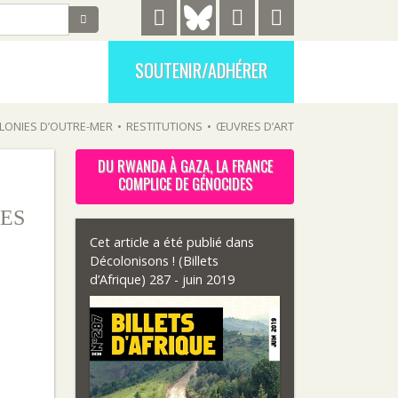
SOUTENIR/ADHÉRER
LONIES D’OUTRE-MER
•
RESTITUTIONS
•
ŒUVRES D’ART
DU RWANDA À GAZA, LA FRANCE
COMPLICE DE GÉNOCIDES
ES
Cet article a été publié dans
Décolonisons ! (Billets
d’Afrique) 287 - juin 2019