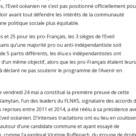
, l’Eveil océanien ne s’est pas positionné officiellement pou
loir avant tout défendre les intérêts de la communauté
 politique sociale plus équitable.
et 25 pour les pro-Français, les 3 sièges de l’Eveil
 sans qu’une majorité pro ou anti-indépendantiste soit
e 5 partis différents, les élu.e.s indépendantistes ont
 d’un même objectif, alors que les pro-Français étalent leurs
à déclaré ne pas soutenir le programme de l’Avenir en
le vendredi 24 mai a constitué la première preuve de cette
Wamytan, l’un des leaders du FLNKS, signataire des accords 
 reprises entre 2011 et 2014, a été réélu à sa présidence av
Eveil océanien. D’intenses tractations ont eu lieu en coulisse
iés autour d’une candidate commune et ayant essayé de
en, comme l’a expliqué Virginie Ruffenach, du groupe de droit