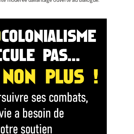
oite modérée davantage ouverte au dialogue.