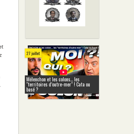
et
27 juillet
z
à
Mélenchon et les colons... les
"territoires d’outre-mer" ! Cata ou
,
basé ?