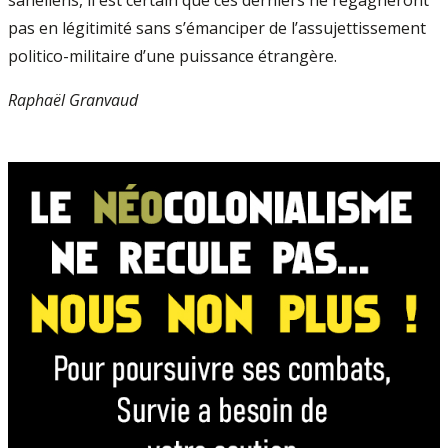
pas en légitimité sans s’émanciper de l’assujettissement
politico-militaire d’une puissance étrangère.
Raphaël Granvaud