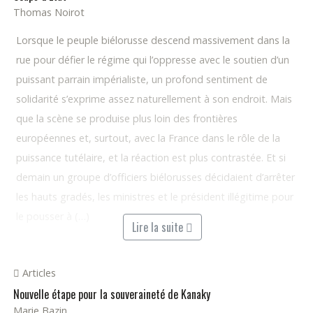
Thomas Noirot
Lorsque le peuple biélorusse descend massivement dans la
rue pour défier le régime qui l’oppresse avec le soutien d’un
puissant parrain impérialiste, un profond sentiment de
solidarité s’exprime assez naturellement à son endroit. Mais
que la scène se produise plus loin des frontières
européennes et, surtout, avec la France dans le rôle de la
puissance tutélaire, et la réaction est plus contrastée. Et si
demain un groupe d’officiers biélorusses décidaient d’arrêter
les hauts gradés, les ministres et le président illégitime pour
le pousser à (…)
Lire la suite
Articles
Nouvelle étape pour la souveraineté de Kanaky
Marie Bazin