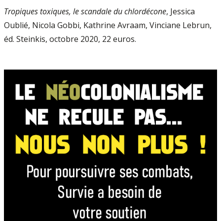
Tropiques toxiques, le scandale du chlordécone
, Jessica
Oublié, Nicola Gobbi, Kathrine Avraam, Vinciane Lebrun,
éd. Steinkis, octobre 2020, 22 euros.