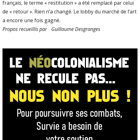
français, le terme « restitution » a été remplacé par celui
de « retour ». Rien n’a changé. Le lobby du marché de l’art
a encore une fois gagné.
Propos recueillis par Guillaume Desgranges