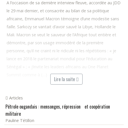
A l’occasion de sa dernière interview fleuve, accordée au JDD
le 29 mai dernier, et consacrée au bilan de sa politique
africaine, Emmanuel Macron témoigne d’une modestie sans
faille. Sarkozy se vantait d’avoir sauvé la Libye, Hollande le
Mali. Macron se veut le sauveur de l’Afrique tout entière et
démontre, par son usage immodéré de la première
personne, qu’il ne craint ni le ridicule ni les répétitions : « je
lance en 2018 le partenariat mondial pour l’éducation au
Sénégal » ; « j’invite les leaders africains au One Planet
Summit comme à (…)
Lire la suite
Articles
Pétrole ougandais : mensonges, répression et coopération
militaire
Pauline Tétillon