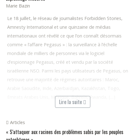
Marie Bazin
Le 18 juillet, le réseau de journalistes Forbidden Stories,
Amnesty International et une quinzaine de médias
internationaux ont révélé ce que l’on connaît désormais
comme « l’affaire Pegasus » : la surveillance à l’échelle
mondiale de milliers de personnes via le logiciel
d’espionnage Pegasus, créé et vendu par la société
israélienne NSO. Parmi les pays utilisateurs de Pegasus, on
retrouve une majorité de régimes autoritaires : Maroc,
Arabie Saoudite, Inde, Azerbaïdjan, Kazakhstan, Togo,
Emirats Arabes Unis, Mexique, Bahreïn, Rwanda, (…)
Lire la suite
Articles
« S’attaquer aux racines des problèmes subis par les peuples
autochtones »