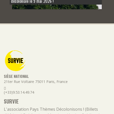
décoloniale le 9 mai 2026 !
SIÈGE NATIONAL
21ter Rue Voltaire
75011
Paris
,
France
(+33)9.53.14.49.74
SURVIE
L'association
Pays
Thèmes
Décolonisons ! (Billets