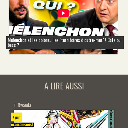
Mélenchon et les colons... les "territoires d’outre-mer" ! Cata ou
basé ?
A LIRE AUSSI
Rwanda
7 juin