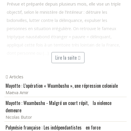
Prévue et préparée depuis plusieurs mois, elle vise un triple
objectif, selon le ministère de l’Intérieur : détruire les
bidonvilles, lutter contre la délinquance, expulser les
personnes en situation irrégulière. On retrouve le fameux
triptyque nauséabond étranger = pauvre = délinquant,
appliqué cette fois à un territoire très lointain de la France,
dont personne ou (…)
Lire la suite
Articles
Mayotte : L’opération « Wuambushu », une répression coloniale
Maëva Amir
Mayotte : Wuambushu - Malgré un court répit, la violence
demeure
Nicolas Butor
Polynésie française : Les indépendantistes en force