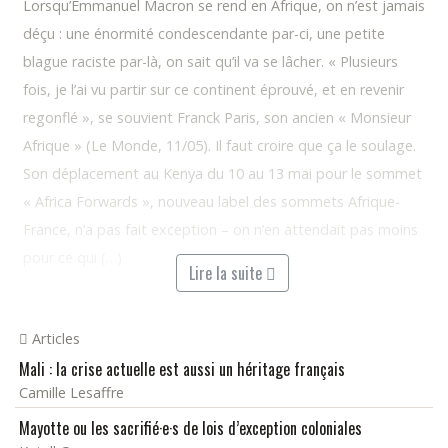
Lorsqu’Emmanuel Macron se rend en Afrique, on n’est jamais
déçu : une énormité condescendante par-ci, une petite
blague raciste par-là, on sait qu’il va se lâcher. « Plusieurs
fois, je l’ai vu partir sur ce continent éprouvé, et en revenir
regonflé », se souvient Franck Paris, son ancien « Monsieur
Afrique » (Le Monde, 11/05). Il faut croire que ça le soulage.
Son déplacement au Kenya du 10 au 13 mai pour le sommet
« Africa Forwards », nouveau label des sommets Afrique-
France, n’a pas fait exception – on n’en attendait pas moins
pour ce qui (…)
Lire la suite
Articles
Mali : la crise actuelle est aussi un héritage français
Camille Lesaffre
Mayotte ou les sacrifié·e·s de lois d’exception coloniales