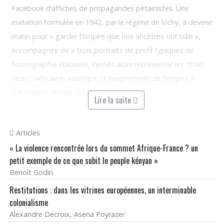
Facebook d’affiches de propagandes pétainistes. Une
invitation formulée en 1942, par le régime de Vichy, à devenir
marin pour « garder l’Empire que nos ancêtres ont bâti »,
accompagnée de « trois portraits de profil typiques de
l’iconographie coloniale, censés alors représenter les “trois
races” (africaine, asiatique et maghrébine) de l’empire »
(Libération, 01/06). Un (…)
Lire la suite
Articles
« La violence rencontrée lors du sommet Afrique-France ? un
petit exemple de ce que subit le peuple kényan »
Benoît Godin
Restitutions : dans les vitrines européennes, un interminable
colonialisme
Alexandre Decroix, Asena Poyrazer