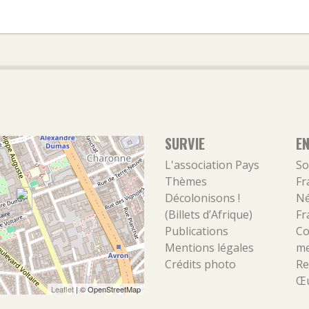
SURVIE
E
L'association
Pays
So
Thèmes
Fr
Décolonisons !
Né
(Billets d’Afrique)
Fr
Publications
Co
Mentions légales
m
Crédits photo
Re
Œu
Leaflet
| ©
OpenStreetMap