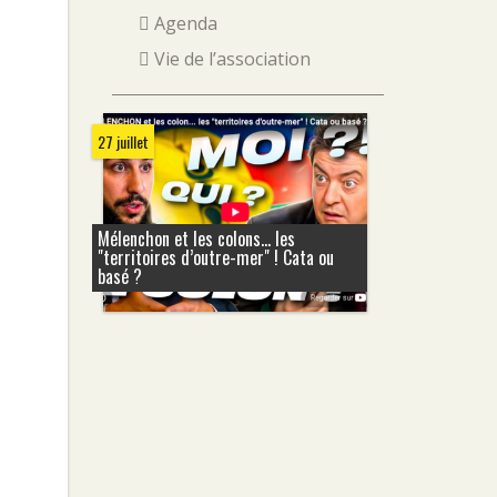
Agenda
Vie de l’association
27 juillet
Mélenchon et les colons... les
"territoires d’outre-mer" ! Cata ou
basé ?