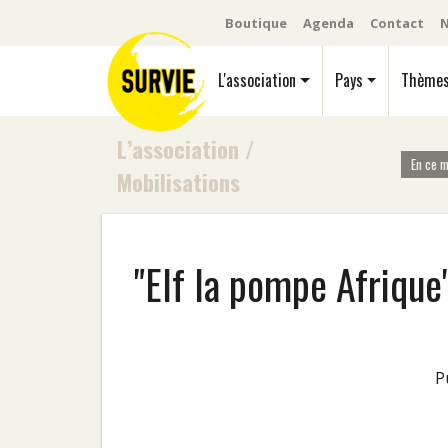
Boutique
Agenda
Contact
N
L'association
Pays
Thème
L’association
/
En ce 
Mobilisations
"Elf la pompe Afrique