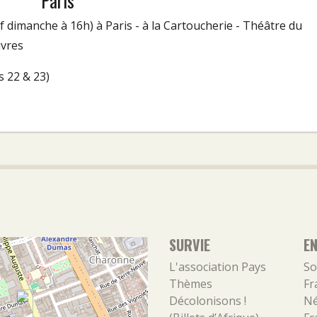
Paris
f dimanche à 16h) à Paris - à la Cartoucherie - Théâtre du
vres
s 22 & 23)
SURVIE
E
L'association
Pays
So
Thèmes
Fr
Décolonisons !
Né