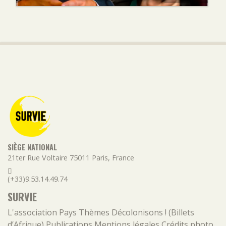
SIÈGE NATIONAL
21ter Rue Voltaire
75011
Paris
,
France
(+33)9.53.14.49.74
SURVIE
L'association
Pays
Thèmes
Décolonisons ! (Billets
d’Afrique)
Publications
Mentions légales
Crédits photo