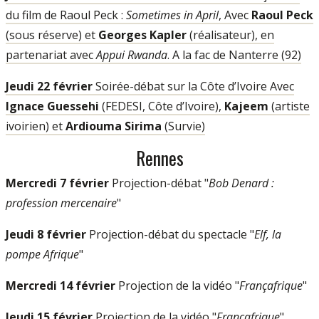
du film de Raoul Peck :
Sometimes in April
, Avec
Raoul Peck
(sous réserve) et
Georges Kapler
(réalisateur), en
partenariat avec
Appui Rwanda
. A la fac de Nanterre (92)
Jeudi 22 février
Soirée-débat sur la Côte d’Ivoire Avec
Ignace Guessehi
(FEDESI, Côte d’Ivoire),
Kajeem
(artiste
ivoirien) et
Ardiouma Sirima
(Survie)
Rennes
Mercredi 7 février
Projection-débat "
Bob Denard :
profession mercenaire
"
Jeudi 8 février
Projection-débat du spectacle "
Elf, la
pompe Afrique
"
Mercredi 14 février
Projection de la vidéo "
Françafrique
"
Jeudi 15 février
Projection de la vidéo "
Françafrique
"