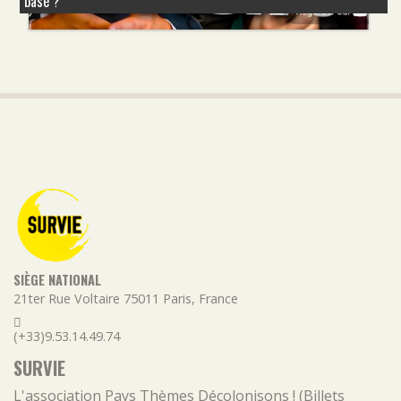
basé ?
SIÈGE NATIONAL
21ter Rue Voltaire
75011
Paris
,
France
(+33)9.53.14.49.74
SURVIE
L'association
Pays
Thèmes
Décolonisons ! (Billets