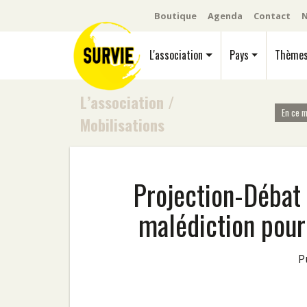
Boutique
Agenda
Contact
N
L'association
Pays
Thème
L’association
/
En ce 
Mobilisations
Projection-Débat 
malédiction pour 