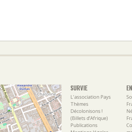
SURVIE
E
L'association
Pays
So
Thèmes
Fr
Décolonisons !
Né
(Billets d’Afrique)
Fr
Publications
Co