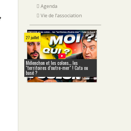
Agenda
Vie de l’association
?
27 juillet
Mélenchon et les colons... les
"territoires d’outre-mer" ! Cata ou
basé ?