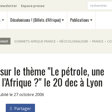
ewsletter
Espace presse
s
Décolonisons ! (Billets d’Afrique)
Publications
moment
SOMMETS AFRIQUE-FRANCE
•
NÉOCOLONIALISME
•
FRANCE
•
CO
sur le thème "Le pétrole, une
l’Afrique ?" le 20 dec à Lyon
Publié le 27 octobre 2006
Partager