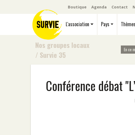
Boutique
Agenda
Contact
N
L'association
Pays
Thème
Nos groupes locaux
En ce 
/
Survie 35
Conférence débat "L’