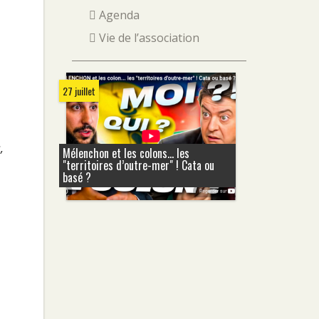
Agenda
Vie de l’association
27 juillet
,
Mélenchon et les colons... les
"territoires d’outre-mer" ! Cata ou
basé ?