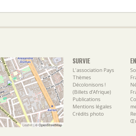
SURVIE
E
L'association
Pays
So
Thèmes
Fr
Décolonisons !
Né
(Billets d’Afrique)
Fr
Publications
Co
Mentions légales
m
Crédits photo
Re
Œu
Leaflet
| ©
OpenStreetMap