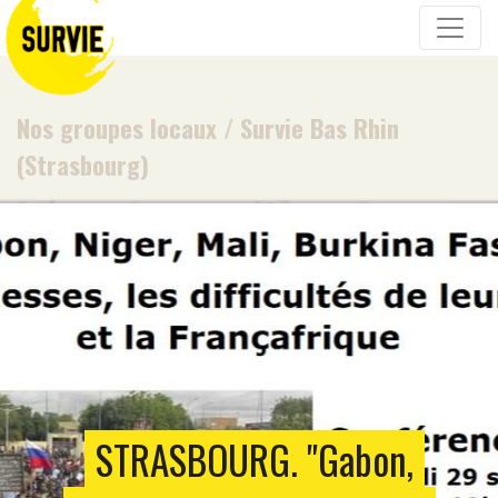
Nos groupes locaux
/
Survie Bas Rhin
(Strasbourg)
STRASBOURG. "Gabon,