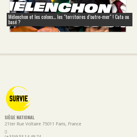
Mélenchon et les colons... les "territoires d’outre-mer" ! Cata ou
basé ?
SIÈGE NATIONAL
21ter Rue Voltaire
75011
Paris
,
France
(+33)9.53.14.49.74