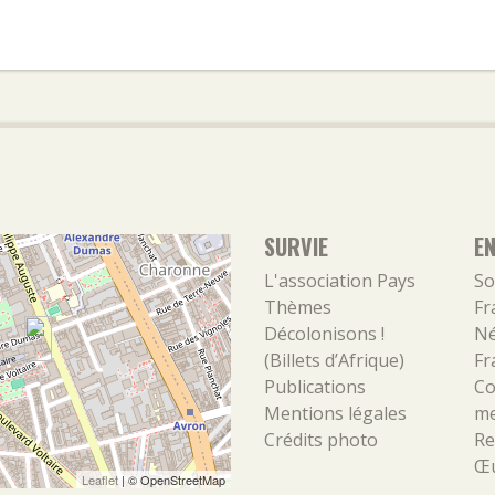
SURVIE
E
L'association
Pays
So
Thèmes
Fr
Décolonisons !
Né
(Billets d’Afrique)
Fr
Publications
Co
Mentions légales
m
Crédits photo
Re
Œu
Leaflet
| ©
OpenStreetMap