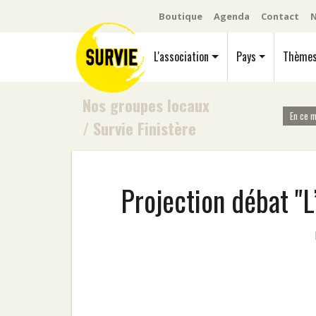
Boutique
Agenda
Contact
N
L'association
Pays
Thème
Nos groupes locaux
En ce 
/
Survie Finistère
Projection débat "L