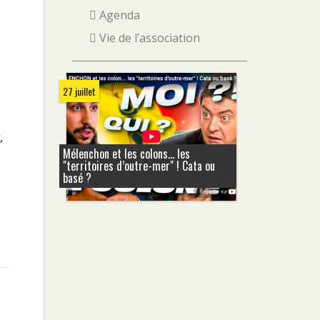
Agenda
Vie de l’association
27 juillet
,
Mélenchon et les colons... les
"territoires d’outre-mer" ! Cata ou
basé ?