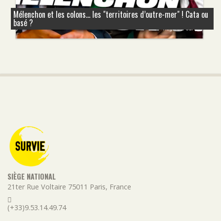
Mélenchon et les colons... les "territoires d’outre-mer" ! Cata ou
basé ?
SIÈGE NATIONAL
21ter Rue Voltaire
75011
Paris
,
France
(+33)9.53.14.49.74