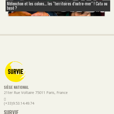
Mélenchon et les colons... les "territoires d’outre-mer" ! Cata ou
basé ?
SIÈGE NATIONAL
21ter Rue Voltaire
75011
Paris
,
France
(+33)9.53.14.49.74
SURVIE