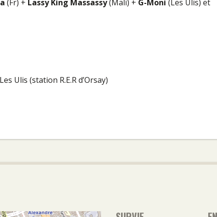
ia
(Fr) +
Lassy King Massassy
(Mali) +
G-Moni
(Les Ulis) et
es Ulis (station R.E.R d’Orsay)
SURVIE
E