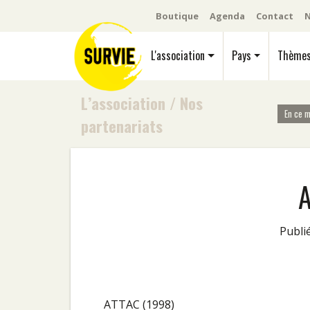
Boutique
Agenda
Contact
N
L'association
Pays
Thème
L’association
/
Nos
En ce 
partenariats
A
Publi
ATTAC (1998)