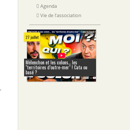
Agenda
Vie de l’association
27 juillet
Mélenchon et les colons... les
"territoires d’outre-mer" ! Cata ou
basé ?
r