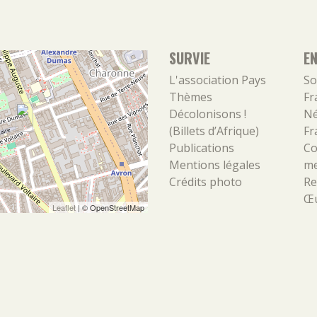
SURVIE
E
L'association
Pays
So
Thèmes
Fr
Décolonisons !
Né
(Billets d’Afrique)
Fr
Publications
Co
Mentions légales
m
Crédits photo
Re
Œu
Leaflet
| ©
OpenStreetMap