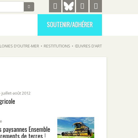
SOUTENIR/ADHÉRER
LONIES D’OUTRE-MER
•
RESTITUTIONS
•
ŒUVRES D’ART
 juillet-août 2012
gricole
le
es paysannes Ensemble
rements de terres !