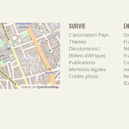
SURVIE
E
L'association
Pays
So
Thèmes
Fr
Décolonisons !
Né
(Billets d’Afrique)
Fr
Publications
Co
Mentions légales
m
Crédits photo
Re
Œu
Leaflet
| ©
OpenStreetMap