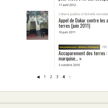
17 avril 2012
Biens publics à l’échelle mondia
Appel de Dakar contre les
terres (juin 2011)
16 juin 2011
195 
Décolonisons ! (Billets d’Afrique)
Accaparement des terres : 
marquise... »
3 octobre 2010
◀
|
1
|
2
|
3
|
4
|
▶