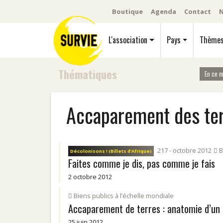
Boutique
Agenda
Contact
N
L'association
Pays
Thème
Thématiques
En ce 
Accaparement des te
217 - octobre 2012
B
Décolonisons ! (Billets d’Afrique)
Faites comme je dis, pas comme je fais
2 octobre 2012
Biens publics à l’échelle mondiale
Accaparement de terres : anatomie d’un 
25 juin 2012