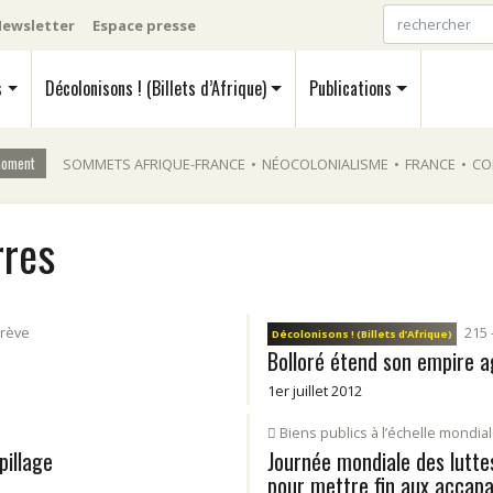
ewsletter
Espace presse
s
Décolonisons ! (Billets d’Afrique)
Publications
moment
SOMMETS AFRIQUE-FRANCE
•
NÉOCOLONIALISME
•
FRANCE
•
CO
rres
rève
215 -
Décolonisons ! (Billets d’Afrique)
Bolloré étend son empire a
1er juillet 2012
Biens publics à l’échelle mondia
pillage
Journée mondiale des lutt
pour mettre fin aux accapa