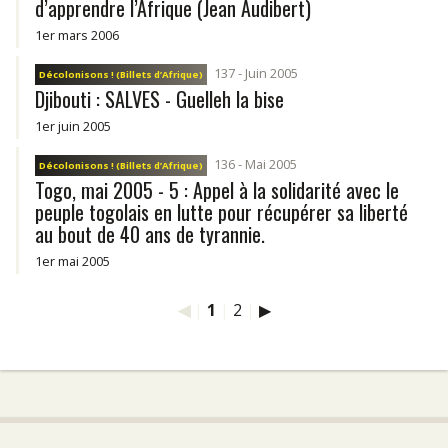
d’apprendre l’Afrique (Jean Audibert)
1er mars 2006
137 - Juin 2005
Décolonisons ! (Billets d’Afrique)
Djibouti : SALVES - Guelleh la bise
1er juin 2005
136 - Mai 2005
Décolonisons ! (Billets d’Afrique)
Togo, mai 2005 - 5 : Appel à la solidarité avec le
peuple togolais en lutte pour récupérer sa liberté
au bout de 40 ans de tyrannie.
1er mai 2005
◀
|
1
|
2
|
▶