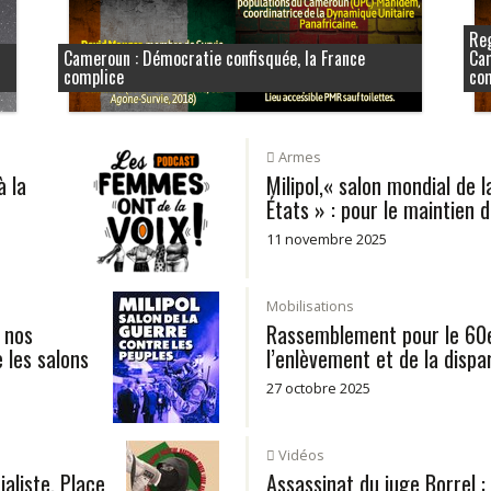
Reg
Cameroun : Démocratie confisquée, la France
Cam
complice
co
Armes
à la
Milipol,« salon mondial de l
États » : pour le maintien 
11 novembre 2025
Mobilisations
 nos
Rassemblement pour le 60e
 les salons
l’enlèvement et de la disp
27 octobre 2025
Vidéos
aliste, Place
Assassinat du juge Borrel :