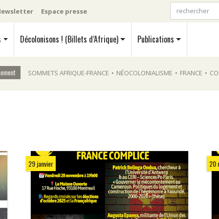
ewsletter
Espace presse
s
Décolonisons ! (Billets d’Afrique)
Publications
moment
SOMMETS AFRIQUE-FRANCE
•
NÉOCOLONIALISME
•
FRANCE
•
CO
29 janvier
20 