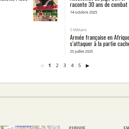
raconte 30 ans de combat 
14 octobre 2025
Militaire
Armée française en Afrique 
s’attaquer à la partie cach
25 juillet 2025
◀
|
1
|
2
|
3
|
4
|
5
|
▶
SURVIE
E