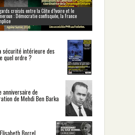
ards croisés entre la Côte d’Ivoire et le
eroun : Démocratie confisquée, la France
mplice
a sécurité intérieure des
de quel ordre ?
 anniversaire de
aration de Mehdi Ben Barka
 Elisabeth Borrel