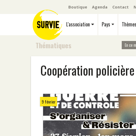
Boutique
Agenda
Contact
N
L'association
Pays
Thème
Thématiques
En ce 
Coopération policière
9 février