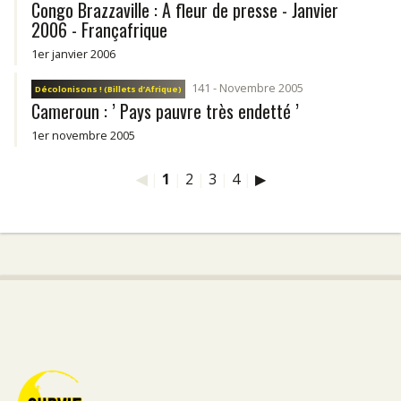
Congo Brazzaville : A fleur de presse - Janvier
2006 - Françafrique
1er janvier 2006
141 - Novembre 2005
Décolonisons ! (Billets d’Afrique)
Cameroun : ’ Pays pauvre très endetté ’
1er novembre 2005
◀
|
1
|
2
|
3
|
4
|
▶