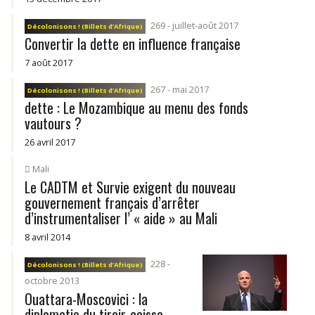
269 - juillet-août 2017
Décolonisons ! (Billets d’Afrique)
Convertir la dette en influence française
7 août 2017
267 - mai 2017
Décolonisons ! (Billets d’Afrique)
dette : Le Mozambique au menu des fonds
vautours ?
26 avril 2017
Mali
Le CADTM et Survie exigent du nouveau
gouvernement français d’arrêter
d’instrumentaliser l’ « aide » au Mali
8 avril 2014
228 -
Décolonisons ! (Billets d’Afrique)
octobre 2013
Ouattara-Moscovici : la
diplomatie du tiroir-caisse